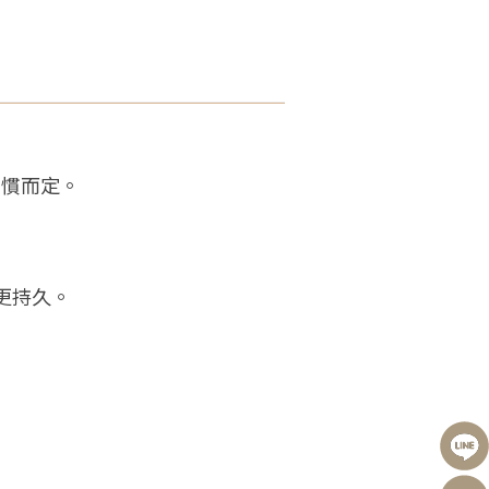
習慣而定。
更持久。