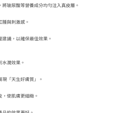
針，將玻尿酸等營養成分均勻注入真皮層。
少紅腫與刺激感。
護理建議，以確保最佳效果。
到水潤效果。
展現「天生好膚質」。
紋，使肌膚更細緻。
養品的效果更好。