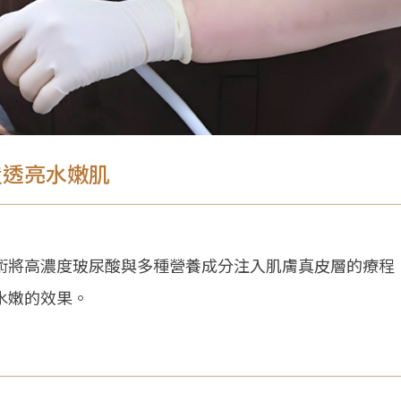
造透亮水嫩肌
術將高濃度玻尿酸與多種營養成分注入肌膚真皮層的療程
水嫩的效果。