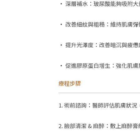
• 深層補水：玻尿酸能夠吸附
• 改善細紋與粗糙：維持肌膚
• 提升光澤度：改善暗沉與疲
• 促進膠原蛋白增生：強化肌
療程步驟
1. 術前諮詢：醫師評估肌膚狀
2. 臉部清潔 & 麻醉：敷上麻醉膏