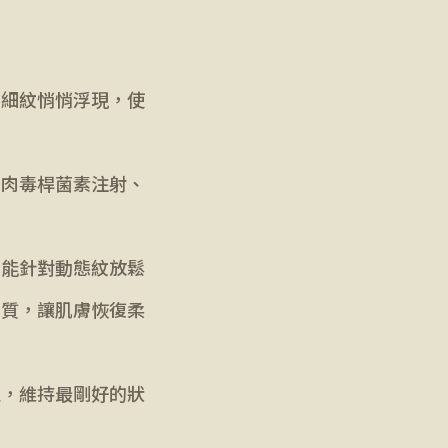
，細紋悄悄浮現，使
、肉毒桿菌素注射、
則能針對動態紋放鬆
膚質，讓肌膚恢復柔
性，維持最剛好的狀