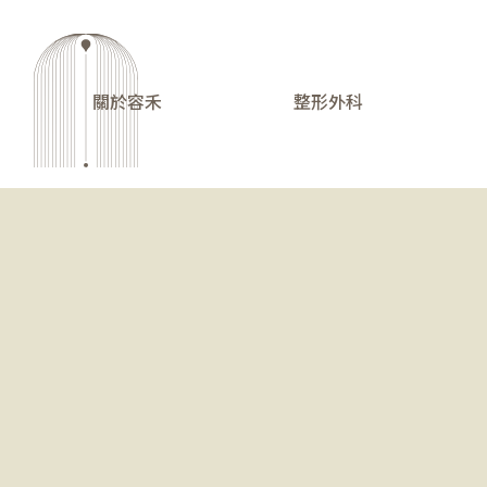
關於容禾
整形外科