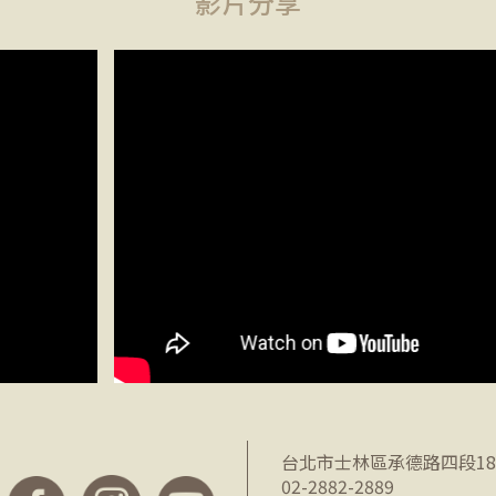
影片分享
台北市士林區承德路四段18
02-2882-2889