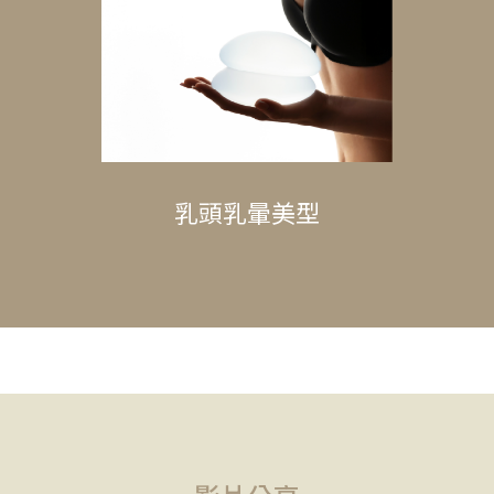
乳頭乳暈美型