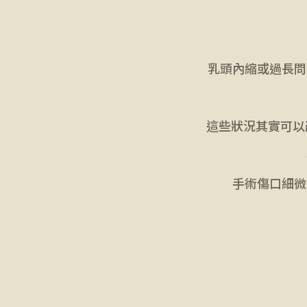
乳頭內縮或過長問
這些狀況其實可以
手術傷口細微