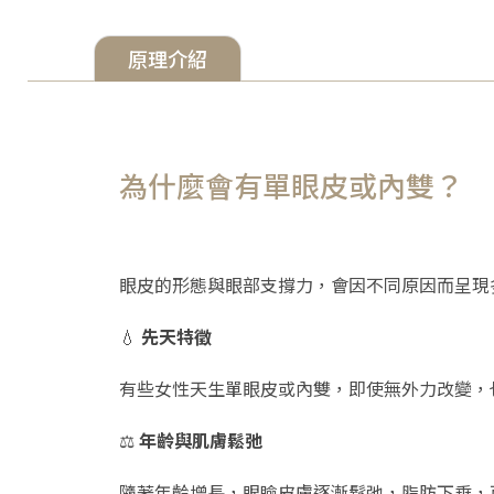
原理介紹
為什麼會有單眼皮或內雙？
眼皮的形態與眼部支撐力，會因不同原因而呈現
💧
先天特徵
有些女性天生單眼皮或內雙，即使無外力改變，
⚖
年齡與肌膚鬆弛
隨著年齡增長，眼瞼皮膚逐漸鬆弛，脂肪下垂，