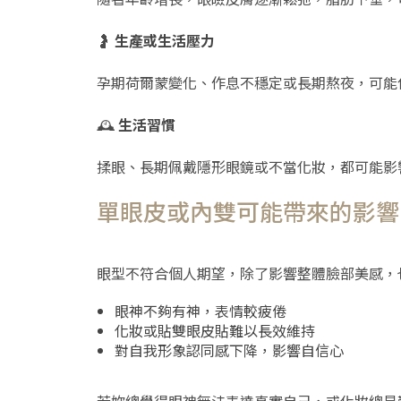
🤰
生產或生活壓力
孕期荷爾蒙變化、作息不穩定或長期熬夜，可能
🕰
生活習慣
揉眼、長期佩戴隱形眼鏡或不當化妝，都可能影
單眼皮或內雙可能帶來的影響
眼型不符合個人期望，除了影響整體臉部美感，
眼神不夠有神，表情較疲倦
化妝或貼雙眼皮貼難以長效維持
對自我形象認同感下降，影響自信心