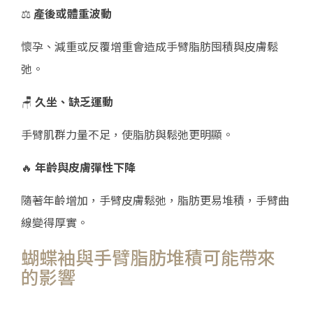
⚖
產後或體重波動
懷孕、減重或反覆增重會造成手臂脂肪囤積與皮膚鬆
弛。
🪑
久坐、缺乏運動
手臂肌群力量不足，使脂肪與鬆弛更明顯。
🔥
年齡與皮膚彈性下降
隨著年齡增加，手臂皮膚鬆弛，脂肪更易堆積，手臂曲
線變得厚實。
蝴蝶袖與手臂脂肪堆積可能帶來
的影響