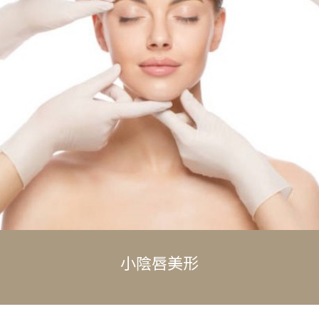
小陰唇美形