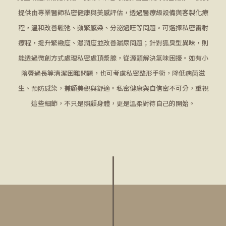
提供由專業醫師私密健康與美感評估，透過醫療級設備與客製化療
程，溫和改善鬆弛、頻繁感染、分泌過旺等問題。可選擇私密雷射
療程，提升緊緻度、濕潤度並改善漏尿問題；針對狐臭型異味，則
能透過微創方式處理私密處頂漿腺，從源頭解決氣味困擾。如有小
陰唇過長等清潔困難問題，也可考慮私密整形手術，降低病菌滋
生、預防感染，兼顧美觀與舒適。私密健康與自信密不可分，重視
這些細節，不只是照顧身體，更是溫柔對待自己的開始。