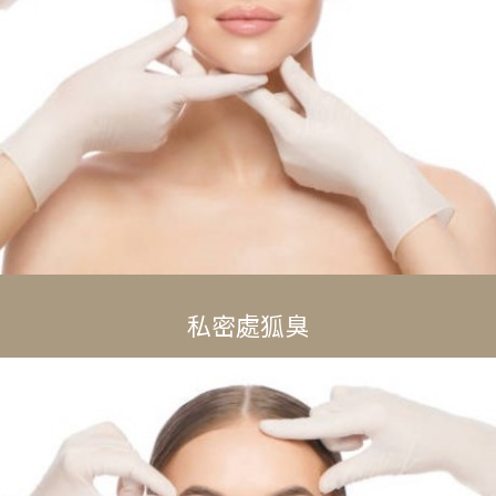
私密處狐臭